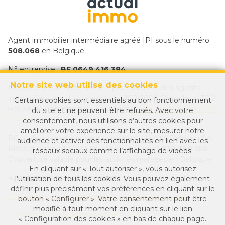
Agent immobilier intermédiaire agréé IPI sous le numéro
508.068
en Belgique
N° entreprise :
BE 0649 416 384
Notre site web utilise des cookies
Instance de contrôle: Institut professionnel des agents
immobiliers, rue du Luxembourg 16B, 1000 Bruxelles (+32 2
Certains cookies sont essentiels au bon fonctionnement
505 38 50 - info@ipi.be) - Soumis au
code déontologique de
du site et ne peuvent être refusés. Avec votre
l’ IPI
consentement, nous utilisons d’autres cookies pour
améliorer votre expérience sur le site, mesurer notre
RC professionnelle et cautionnement via AXA Belgium SA,
audience et activer des fonctionnalités en lien avec les
Place du Trône 1, 1000 Bruxelles – police n°
730.390.160
.
réseaux sociaux comme l’affichage de vidéos.
Couverture valable pour les activités réalisées en Belgique
En cliquant sur « Tout autoriser », vous autorisez
Agent immobilier intermédiaire
l’utilisation de tous les cookies. Vous pouvez également
définir plus précisément vos préférences en cliquant sur le
Actualimmo, votre agence immobilière en Hainaut
bouton « Configurer ». Votre consentement peut être
modifié à tout moment en cliquant sur le lien
Conditions générales d'utilisation du site
« Configuration des cookies » en bas de chaque page.