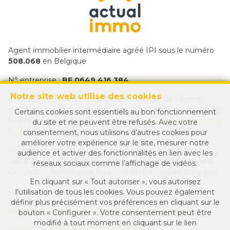
Agent immobilier intermédiaire agréé IPI sous le numéro
508.068
en Belgique
N° entreprise :
BE 0649 416 384
Notre site web utilise des cookies
Instance de contrôle: Institut professionnel des agents
immobiliers, rue du Luxembourg 16B, 1000 Bruxelles (+32 2
Certains cookies sont essentiels au bon fonctionnement
505 38 50 - info@ipi.be) - Soumis au
code déontologique de
du site et ne peuvent être refusés. Avec votre
l’ IPI
consentement, nous utilisons d’autres cookies pour
améliorer votre expérience sur le site, mesurer notre
RC professionnelle et cautionnement via AXA Belgium SA,
audience et activer des fonctionnalités en lien avec les
Place du Trône 1, 1000 Bruxelles – police n°
730.390.160
.
réseaux sociaux comme l’affichage de vidéos.
Couverture valable pour les activités réalisées en Belgique
En cliquant sur « Tout autoriser », vous autorisez
Agent immobilier intermédiaire
l’utilisation de tous les cookies. Vous pouvez également
définir plus précisément vos préférences en cliquant sur le
Actualimmo, votre agence immobilière en Hainaut
bouton « Configurer ». Votre consentement peut être
modifié à tout moment en cliquant sur le lien
Conditions générales d'utilisation du site