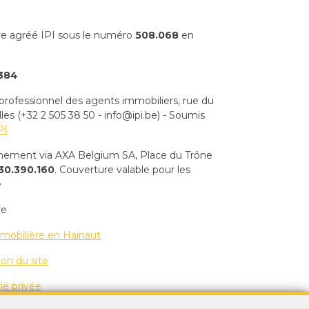
re agréé IPI sous le numéro
508.068
en
384
 professionnel des agents immobiliers, rue du
s (+32 2 505 38 50 - info@ipi.be) - Soumis
PI
nnement via AXA Belgium SA, Place du Trône
30.390.160
. Couverture valable pour les
e
re
mobilière en Hainaut
ion du site
ie privée