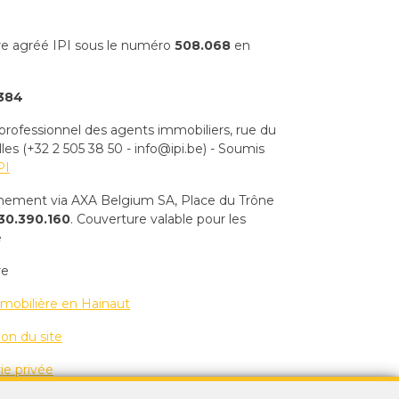
re agréé IPI sous le numéro
508.068
en
384
 professionnel des agents immobiliers, rue du
s (+32 2 505 38 50 - info@ipi.be) - Soumis
PI
nnement via AXA Belgium SA, Place du Trône
30.390.160
. Couverture valable pour les
e
re
mobilière en Hainaut
ion du site
ie privée