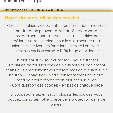
508.068
en Belgique
N° entreprise :
BE 0649 416 384
Notre site web utilise des cookies
Instance de contrôle: Institut professionnel des agents
immobiliers, rue du Luxembourg 16B, 1000 Bruxelles (+32 2
Certains cookies sont essentiels au bon fonctionnement
505 38 50 - info@ipi.be) - Soumis au
code déontologique de
du site et ne peuvent être refusés. Avec votre
l’ IPI
consentement, nous utilisons d’autres cookies pour
améliorer votre expérience sur le site, mesurer notre
RC professionnelle et cautionnement via AXA Belgium SA,
audience et activer des fonctionnalités en lien avec les
Place du Trône 1, 1000 Bruxelles – police n°
730.390.160
.
réseaux sociaux comme l’affichage de vidéos.
Couverture valable pour les activités réalisées en Belgique
En cliquant sur « Tout autoriser », vous autorisez
Agent immobilier intermédiaire
l’utilisation de tous les cookies. Vous pouvez également
définir plus précisément vos préférences en cliquant sur le
Actualimmo, votre agence immobilière en Hainaut
bouton « Configurer ». Votre consentement peut être
modifié à tout moment en cliquant sur le lien
Conditions générales d'utilisation du site
« Configuration des cookies » en bas de chaque page.
Charte de la protection de la vie privée
Si vous souhaitez en savoir plus sur les cookies, vous
pouvez consulter notre
charte de la protection de la vie
Configuration des cookies
privée
.