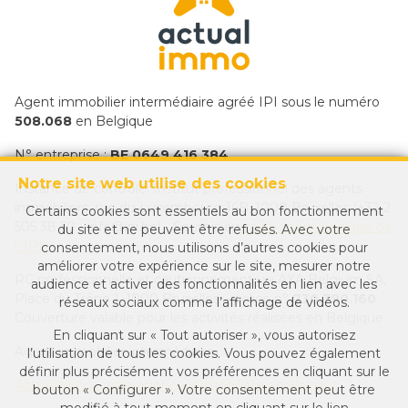
Agent immobilier intermédiaire agréé IPI sous le numéro
508.068
en Belgique
N° entreprise :
BE 0649 416 384
Notre site web utilise des cookies
Instance de contrôle: Institut professionnel des agents
immobiliers, rue du Luxembourg 16B, 1000 Bruxelles (+32 2
Certains cookies sont essentiels au bon fonctionnement
505 38 50 - info@ipi.be) - Soumis au
code déontologique de
du site et ne peuvent être refusés. Avec votre
l’ IPI
consentement, nous utilisons d’autres cookies pour
améliorer votre expérience sur le site, mesurer notre
RC professionnelle et cautionnement via AXA Belgium SA,
audience et activer des fonctionnalités en lien avec les
Place du Trône 1, 1000 Bruxelles – police n°
730.390.160
.
réseaux sociaux comme l’affichage de vidéos.
Couverture valable pour les activités réalisées en Belgique
En cliquant sur « Tout autoriser », vous autorisez
Agent immobilier intermédiaire
l’utilisation de tous les cookies. Vous pouvez également
définir plus précisément vos préférences en cliquant sur le
Actualimmo, votre agence immobilière en Hainaut
bouton « Configurer ». Votre consentement peut être