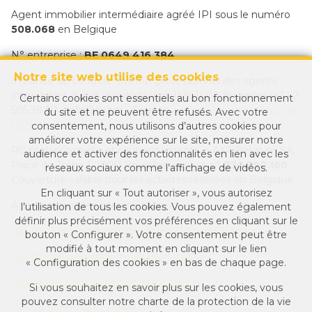
Agent immobilier intermédiaire agréé IPI sous le numéro
508.068
en Belgique
N° entreprise :
BE 0649 416 384
Notre site web utilise des cookies
Instance de contrôle: Institut professionnel des agents
immobiliers, rue du Luxembourg 16B, 1000 Bruxelles (+32 2
Certains cookies sont essentiels au bon fonctionnement
505 38 50 - info@ipi.be) - Soumis au
code déontologique de
du site et ne peuvent être refusés. Avec votre
l’ IPI
consentement, nous utilisons d’autres cookies pour
améliorer votre expérience sur le site, mesurer notre
RC professionnelle et cautionnement via AXA Belgium SA,
audience et activer des fonctionnalités en lien avec les
Place du Trône 1, 1000 Bruxelles – police n°
730.390.160
.
réseaux sociaux comme l’affichage de vidéos.
Couverture valable pour les activités réalisées en Belgique
En cliquant sur « Tout autoriser », vous autorisez
Agent immobilier intermédiaire
l’utilisation de tous les cookies. Vous pouvez également
définir plus précisément vos préférences en cliquant sur le
Actualimmo, votre agence immobilière en Hainaut
bouton « Configurer ». Votre consentement peut être
modifié à tout moment en cliquant sur le lien
Conditions générales d'utilisation du site
« Configuration des cookies » en bas de chaque page.
Charte de la protection de la vie privée
Si vous souhaitez en savoir plus sur les cookies, vous
pouvez consulter notre
charte de la protection de la vie
Configuration des cookies