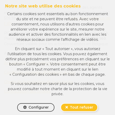
Notre site web utilise des cookies
Instance de contrôle: Institut professionnel des agents
immobiliers, rue du Luxembourg 16B, 1000 Bruxelles (+32 2
Certains cookies sont essentiels au bon fonctionnement
505 38 50 - info@ipi.be) - Soumis au
code déontologique de
du site et ne peuvent être refusés. Avec votre
l’ IPI
consentement, nous utilisons d’autres cookies pour
améliorer votre expérience sur le site, mesurer notre
RC professionnelle et cautionnement via AXA Belgium SA,
audience et activer des fonctionnalités en lien avec les
Place du Trône 1, 1000 Bruxelles – police n°
730.390.160
.
réseaux sociaux comme l’affichage de vidéos.
Couverture valable pour les activités réalisées en Belgique
En cliquant sur « Tout autoriser », vous autorisez
Agent immobilier intermédiaire
l’utilisation de tous les cookies. Vous pouvez également
définir plus précisément vos préférences en cliquant sur le
Actualimmo, votre agence immobilière en Hainaut
bouton « Configurer ». Votre consentement peut être
modifié à tout moment en cliquant sur le lien
Conditions générales d'utilisation du site
« Configuration des cookies » en bas de chaque page.
Charte de la protection de la vie privée
Si vous souhaitez en savoir plus sur les cookies, vous
pouvez consulter notre
charte de la protection de la vie
Configuration des cookies
privée
.
Configurer
Tout refuser