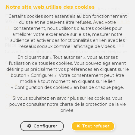
Notre site web utilise des cookies
Instance de contrôle: Institut professionnel des agents
immobiliers, rue du Luxembourg 16B, 1000 Bruxelles (+32 2
Certains cookies sont essentiels au bon fonctionnement
505 38 50 - info@ipi.be) - Soumis au
code déontologique de
du site et ne peuvent être refusés. Avec votre
l’ IPI
consentement, nous utilisons d’autres cookies pour
améliorer votre expérience sur le site, mesurer notre
RC professionnelle et cautionnement via AXA Belgium SA,
audience et activer des fonctionnalités en lien avec les
Place du Trône 1, 1000 Bruxelles – police n°
730.390.160
.
réseaux sociaux comme l’affichage de vidéos.
Couverture valable pour les activités réalisées en Belgique
En cliquant sur « Tout autoriser », vous autorisez
Agent immobilier intermédiaire
l’utilisation de tous les cookies. Vous pouvez également
définir plus précisément vos préférences en cliquant sur le
Actualimmo, votre agence immobilière en Hainaut
bouton « Configurer ». Votre consentement peut être
modifié à tout moment en cliquant sur le lien
Conditions générales d'utilisation du site
« Configuration des cookies » en bas de chaque page.
Charte de la protection de la vie privée
Si vous souhaitez en savoir plus sur les cookies, vous
pouvez consulter notre
charte de la protection de la vie
Configuration des cookies
privée
.
Configurer
Tout refuser