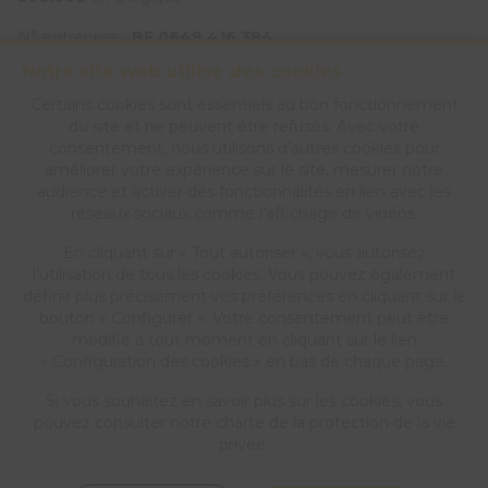
N° entreprise :
BE 0649 416 384
Notre site web utilise des cookies
Instance de contrôle: Institut professionnel des agents
immobiliers, rue du Luxembourg 16B, 1000 Bruxelles (+32 2
Certains cookies sont essentiels au bon fonctionnement
505 38 50 - info@ipi.be) - Soumis au
code déontologique de
du site et ne peuvent être refusés. Avec votre
l’ IPI
consentement, nous utilisons d’autres cookies pour
améliorer votre expérience sur le site, mesurer notre
RC professionnelle et cautionnement via AXA Belgium SA,
audience et activer des fonctionnalités en lien avec les
Place du Trône 1, 1000 Bruxelles – police n°
730.390.160
.
réseaux sociaux comme l’affichage de vidéos.
Couverture valable pour les activités réalisées en Belgique
En cliquant sur « Tout autoriser », vous autorisez
Agent immobilier intermédiaire
l’utilisation de tous les cookies. Vous pouvez également
définir plus précisément vos préférences en cliquant sur le
Actualimmo, votre agence immobilière en Hainaut
bouton « Configurer ». Votre consentement peut être
modifié à tout moment en cliquant sur le lien
Conditions générales d'utilisation du site
« Configuration des cookies » en bas de chaque page.
Charte de la protection de la vie privée
Si vous souhaitez en savoir plus sur les cookies, vous
pouvez consulter notre
charte de la protection de la vie
Configuration des cookies
privée
.