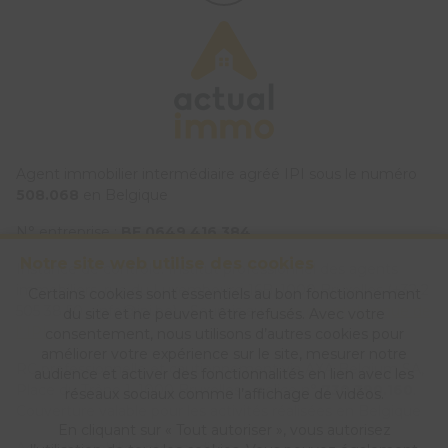
Agent immobilier intermédiaire agréé IPI sous le numéro
508.068
en Belgique
N° entreprise :
BE 0649 416 384
Notre site web utilise des cookies
Instance de contrôle: Institut professionnel des agents
immobiliers, rue du Luxembourg 16B, 1000 Bruxelles (+32 2
Certains cookies sont essentiels au bon fonctionnement
505 38 50 - info@ipi.be) - Soumis au
code déontologique de
du site et ne peuvent être refusés. Avec votre
l’ IPI
consentement, nous utilisons d’autres cookies pour
améliorer votre expérience sur le site, mesurer notre
RC professionnelle et cautionnement via AXA Belgium SA,
audience et activer des fonctionnalités en lien avec les
Place du Trône 1, 1000 Bruxelles – police n°
730.390.160
.
réseaux sociaux comme l’affichage de vidéos.
Couverture valable pour les activités réalisées en Belgique
En cliquant sur « Tout autoriser », vous autorisez