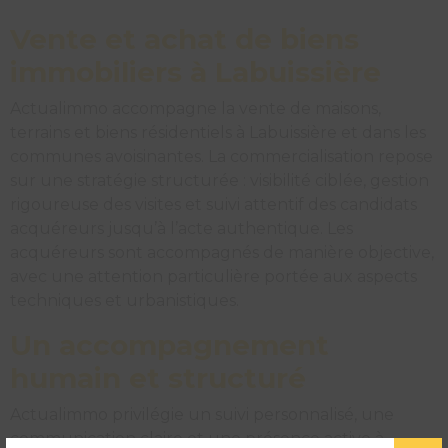
Vente et achat de biens
immobiliers à Labuissière
Actualimmo accompagne la vente de maisons,
terrains et biens résidentiels à Labuissière et dans les
communes avoisinantes. La commercialisation repose
sur une stratégie structurée : visibilité ciblée, gestion
rigoureuse des visites et suivi attentif des candidats
acquéreurs jusqu’à l’acte authentique. Les
acquéreurs sont accompagnés de manière objective,
avec une attention particulière portée aux aspects
techniques et urbanistiques.
Un accompagnement
humain et structuré
Actualimmo privilégie un suivi personnalisé, une
communication claire et une présence active à