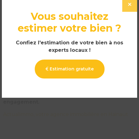
chaque étape du projet immobilier.
Vous souhaitez
Pourquoi faire confiance à
estimer votre bien ?
Actualimmo à Labuissière ?
Expertise du marché immobilier local
Confiez l'estimation de votre bien à nos
Estimations réalistes et justifiées
experts locaux !
Accompagnement structuré
Transparence et disponibilité
Estimation gratuite
Vous avez un projet immobilier à Labuissière (6567) ?
Contactez Actualimmo
pour une expertise
immobilière locale et une estimation sans
engagement.
Actualimmo, votre agence immobilière en Hainaut