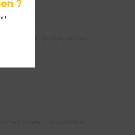
ien ?
x !
jet immobilier en toute sérénité.
re agréé IPI sous le numéro
508.068
en