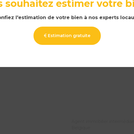
 souhaitez estimer votre b
in
nfiez l'estimation de votre bien à nos experts locau
0) ?
Estimation gratuite
ion sans engagement ou pour discuter de votre pro
Hainaut
Agent immobilier intermédiai
Belgique