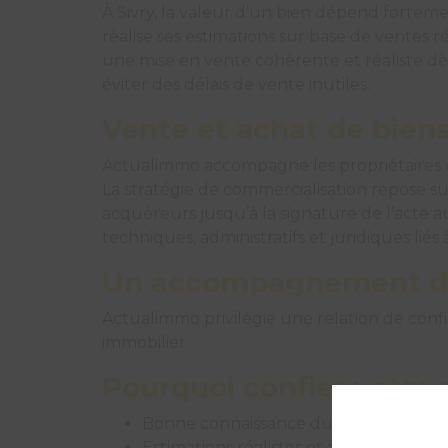
À Sivry, la valeur d’un bien dépend fortemen
réalise ses estimations sur base de ventes r
une mise en vente cohérente et réaliste dè
éviter des délais de vente inutiles.
Vente et achat de biens
Actualimmo accompagne les propriétaires da
La stratégie de commercialisation repose sur 
acquéreurs jusqu’à la signature de l’acte 
techniques, administratifs et juridiques liés 
Un accompagnement de
Actualimmo privilégie une relation de con
immobilier.
Pourquoi confier votre 
Bonne connaissance du marché local
Estimations réalistes et argumentées