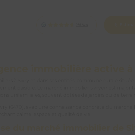
Estima
ence immobilière active à 
ers à Sivry et dans ses entités, commune rurale située
ment paisible. Le marché immobilier sivryen est majoritai
 unifamiliales, souvent dotées de jardins ou de terrain
vry (6470), avec une connaissance concrète du marché lo
chant calme, espace et qualité de vie.
se du marché immobilier de Si