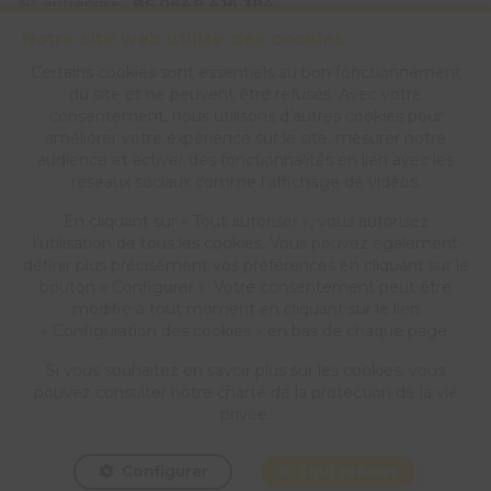
N° entreprise :
BE 0649 416 384
Notre site web utilise des cookies
Instance de contrôle: Institut professionnel des agents
immobiliers, rue du Luxembourg 16B, 1000 Bruxelles (+32 2
Certains cookies sont essentiels au bon fonctionnement
505 38 50 - info@ipi.be) - Soumis au
code déontologique de
du site et ne peuvent être refusés. Avec votre
l’ IPI
consentement, nous utilisons d’autres cookies pour
améliorer votre expérience sur le site, mesurer notre
RC professionnelle et cautionnement via AXA Belgium SA,
audience et activer des fonctionnalités en lien avec les
Place du Trône 1, 1000 Bruxelles – police n°
730.390.160
.
réseaux sociaux comme l’affichage de vidéos.
Couverture valable pour les activités réalisées en Belgique
En cliquant sur « Tout autoriser », vous autorisez
Agent immobilier intermédiaire
l’utilisation de tous les cookies. Vous pouvez également
définir plus précisément vos préférences en cliquant sur le
Actualimmo, votre agence immobilière en Hainaut
bouton « Configurer ». Votre consentement peut être
modifié à tout moment en cliquant sur le lien
Conditions générales d'utilisation du site
« Configuration des cookies » en bas de chaque page.
Charte de la protection de la vie privée
Si vous souhaitez en savoir plus sur les cookies, vous
pouvez consulter notre
charte de la protection de la vie
Configuration des cookies
privée
.
Configurer
Tout refuser