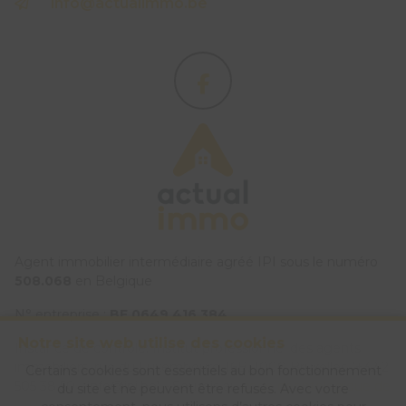
info@actualimmo.be
Agent immobilier intermédiaire agréé IPI sous le numéro
508.068
en Belgique
N° entreprise :
BE 0649 416 384
Notre site web utilise des cookies
Instance de contrôle: Institut professionnel des agents
immobiliers, rue du Luxembourg 16B, 1000 Bruxelles (+32 2
Certains cookies sont essentiels au bon fonctionnement
505 38 50 - info@ipi.be) - Soumis au
code déontologique de
du site et ne peuvent être refusés. Avec votre
l’ IPI