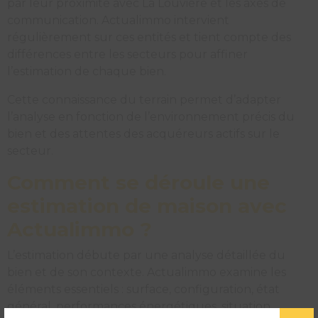
par leur proximité avec La Louvière et les axes de
communication. Actualimmo intervient
régulièrement sur ces entités et tient compte des
différences entre les secteurs pour affiner
l’estimation de chaque bien.
Cette connaissance du terrain permet d’adapter
l’analyse en fonction de l’environnement précis du
bien et des attentes des acquéreurs actifs sur le
secteur.
Comment se déroule une
estimation de maison avec
Actualimmo ?
L’estimation débute par une analyse détaillée du
bien et de son contexte. Actualimmo examine les
éléments essentiels : surface, configuration, état
général, performances énergétiques, situation