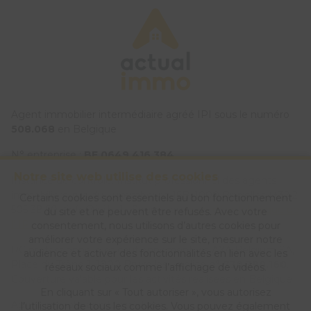
Agent immobilier intermédiaire agréé IPI sous le numéro
508.068
en Belgique
N° entreprise :
BE 0649 416 384
Notre site web utilise des cookies
Instance de contrôle: Institut professionnel des agents
immobiliers, rue du Luxembourg 16B, 1000 Bruxelles (+32 2
Certains cookies sont essentiels au bon fonctionnement
505 38 50 - info@ipi.be) - Soumis au
code déontologique de
du site et ne peuvent être refusés. Avec votre
l’ IPI
consentement, nous utilisons d’autres cookies pour
améliorer votre expérience sur le site, mesurer notre
RC professionnelle et cautionnement via AXA Belgium SA,
audience et activer des fonctionnalités en lien avec les
Place du Trône 1, 1000 Bruxelles – police n°
730.390.160
.
réseaux sociaux comme l’affichage de vidéos.
Couverture valable pour les activités réalisées en Belgique
En cliquant sur « Tout autoriser », vous autorisez
Agent immobilier intermédiaire
l’utilisation de tous les cookies. Vous pouvez également